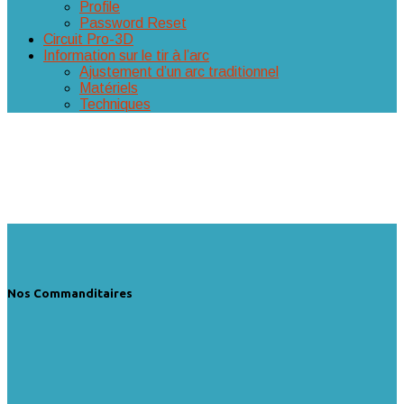
Profile
Password Reset
Circuit Pro-3D
Information sur le tir à l’arc
Ajustement d’un arc traditionnel
Matériels
Techniques
Nos Commanditaires