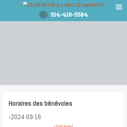
Aller
au
514-418-5584
contenu
Horaires des bénévoles
2024-09-16
↓
« Précédent