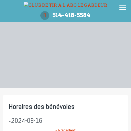
Aller
au
514-418-5584
contenu
Horaires des bénévoles
2024-09-16
↓
« Précédent