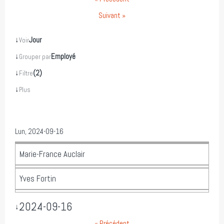
Suivant »
↓
Jour
Voir
↓
Employé
Grouper par
↓
(2)
Filtre
↓
Plus
Lun, 2024-09-16
Marie-France Auclair
Yves Fortin
2024-09-16
↓
« Précédent