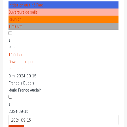
Initiation au tir à l'arc
Ouverture de salle
Réunion
Time Off
↓
Plus
Télécharger
Download report
Imprimer
Dim, 2024-09-15
Francois Dubois
Marie-France Auclair
↓
2024-09-15