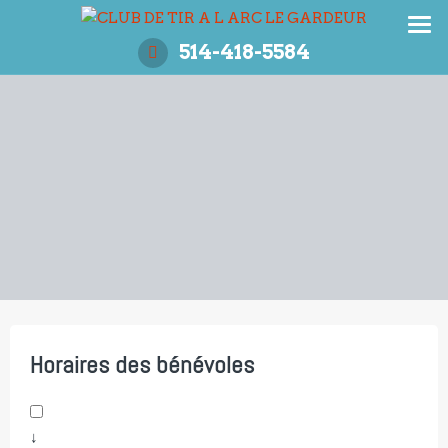
Aller
au
514-418-5584
contenu
Horaires des bénévoles
↓