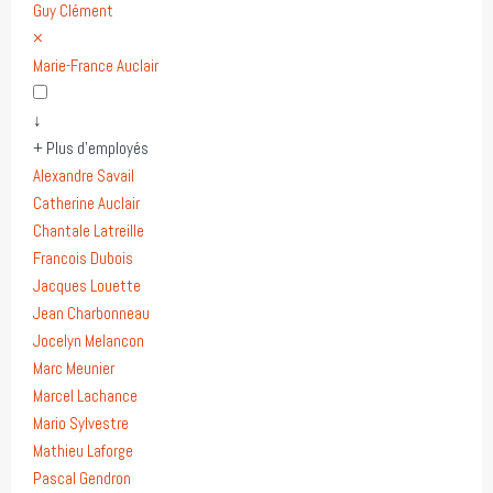
Guy Clément
×
Marie-France Auclair
↓
+ Plus d'employés
Alexandre Savail
Catherine Auclair
Chantale Latreille
Francois Dubois
Jacques Louette
Jean Charbonneau
Jocelyn Melancon
Marc Meunier
Marcel Lachance
Mario Sylvestre
Mathieu Laforge
Pascal Gendron