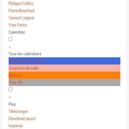
Philippe Collins
Pierre Bouchard
Yannick Lagacé
Yves Fortin
Calendrier
↓
Tous les calendriers
Initiation au tir à l'arc
Ouverture de salle
Réunion
Time Off
↓
Plus
Télécharger
Download report
Imprimer