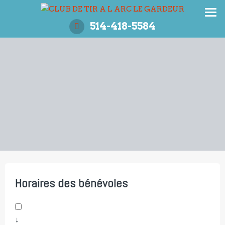
Aller
au
514-418-5584
contenu
Horaires des bénévoles
↓