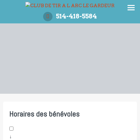
Aller
au
514-418-5584
contenu
Horaires des bénévoles
↓