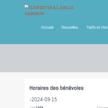
Aller
au
contenu
Accueil
Nouvelles
Tarifs et Hor
Horaires des bénévoles
2024-09-15
↓
↓
Liste
↓
Voir
Groupe