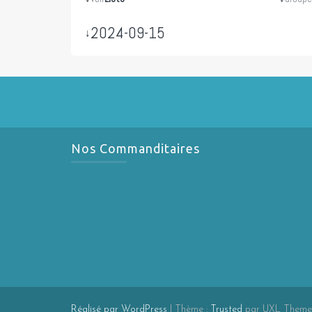
2024-09-15
↓
Nos Commanditaires
Réalisé par WordPress
|
Thème :
Trusted
par UXL Theme