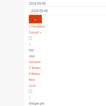
2024-09-06
→
« Précédent
Suivant »
↓
Voir
Jour
Semaine
2 Weeks
4 Weeks
Mois
Liste
↓
Grouper par