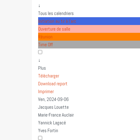
↓
Tous les calendriers
Initiation au tir à l'arc
Ouverture de salle
Réunion
Time Off
↓
Plus
Télécharger
Download report
Imprimer
Ven, 2024-09-06
Jacques Louette
Marie-France Auclair
Yannick Lagacé
Yves Fortin