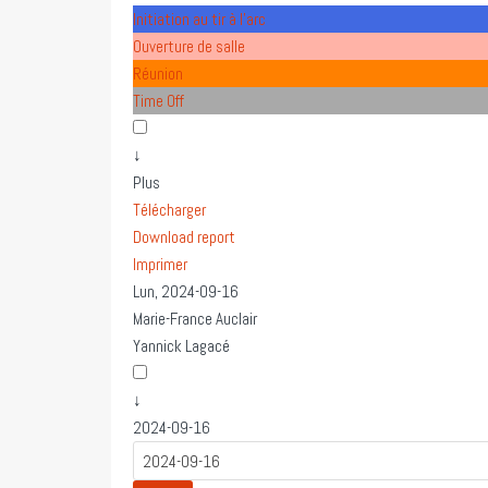
Initiation au tir à l'arc
Ouverture de salle
Réunion
Time Off
↓
Plus
Télécharger
Download report
Imprimer
Lun, 2024-09-16
Marie-France Auclair
Yannick Lagacé
↓
2024-09-16