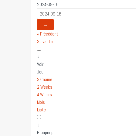
2024-09-16
→
« Précédent
Suivant »
↓
Voir
Jour
Semaine
2 Weeks
4 Weeks
Mois
Liste
↓
Grouper par