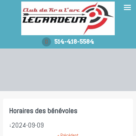
Aller
au
contenu
514-418-5584
Horaires des bénévoles
2024-09-09
↓
« Précédent