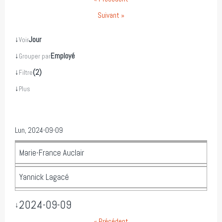
Suivant »
↓
Jour
Voir
↓
Employé
Grouper par
↓
(2)
Filtre
↓
Plus
Lun, 2024-09-09
Marie-France Auclair
Yannick Lagacé
2024-09-09
↓
« Précédent