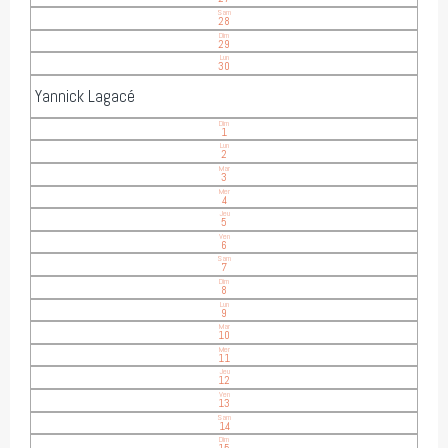
Sam
28
Dim
29
Lun
30
Yannick Lagacé
Dim
1
Lun
2
Mar
3
Mer
4
Jeu
5
Ven
6
Sam
7
Dim
8
Lun
9
Mar
10
Mer
11
Jeu
12
Ven
13
Sam
14
Dim