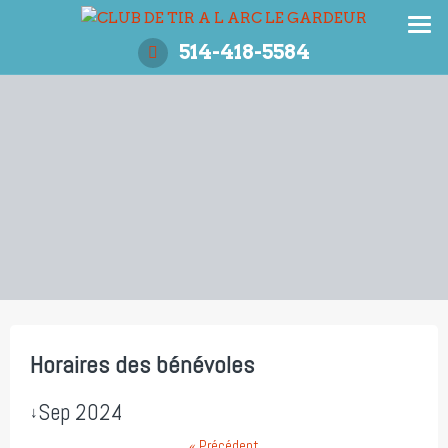
Aller
au
514-418-5584
contenu
Horaires des bénévoles
Sep 2024
↓
« Précédent