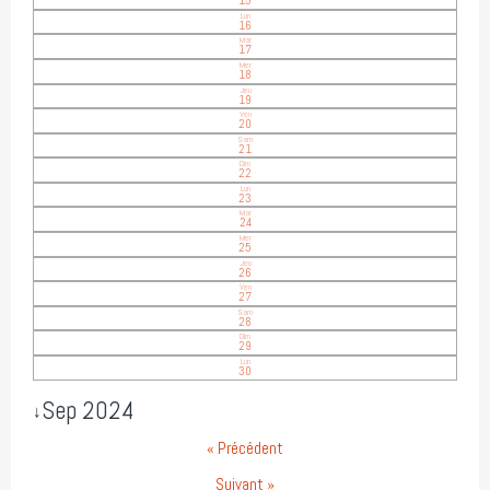
15
Lun
16
Mar
17
Mer
18
Jeu
19
Ven
20
Sam
21
Dim
22
Lun
23
Mar
24
Mer
25
Jeu
26
Ven
27
Sam
28
Dim
29
Lun
30
Sep 2024
↓
« Précédent
Suivant »