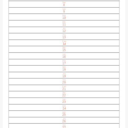
Dim
8
Lun
9
Mar
10
Mer
11
Jeu
12
Ven
13
Sam
14
Dim
15
Lun
16
Mar
17
Mer
18
Jeu
19
Ven
20
Sam
21
Dim
22
Lun
23
Mar
24
Mer
25
Jeu
26
Ven
27