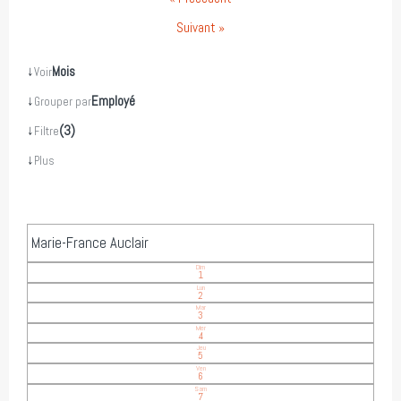
Suivant »
↓
Mois
Voir
↓
Employé
Grouper par
↓
(3)
Filtre
↓
Plus
Marie-France Auclair
Dim
1
Lun
2
Mar
3
Mer
4
Jeu
5
Ven
6
Sam
7