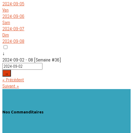
2024-09-05
Ven
2024-09-06
Sam
2024-09-07
Dim
2024-09-08
↓
2024-09-02 - 08 [Semaine #36]
→
« Précédent
Suivant »
Nos Commanditaires