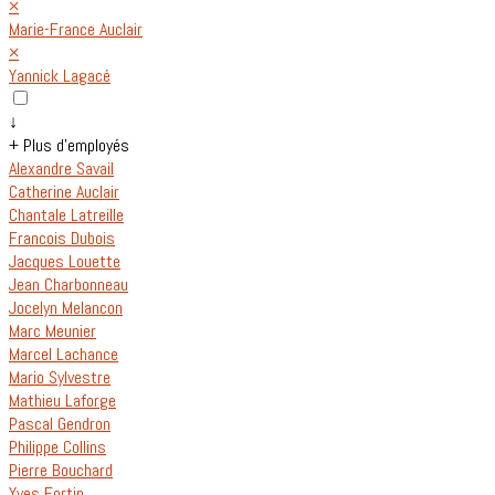
×
Marie-France Auclair
×
Yannick Lagacé
↓
+ Plus d'employés
Alexandre Savail
Catherine Auclair
Chantale Latreille
Francois Dubois
Jacques Louette
Jean Charbonneau
Jocelyn Melancon
Marc Meunier
Marcel Lachance
Mario Sylvestre
Mathieu Laforge
Pascal Gendron
Philippe Collins
Pierre Bouchard
Yves Fortin