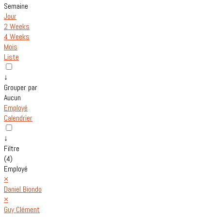
Semaine
Jour
2 Weeks
4 Weeks
Mois
Liste
↓
Grouper par
Aucun
Employé
Calendrier
↓
Filtre
(4)
Employé
×
Daniel Biondo
×
Guy Clément