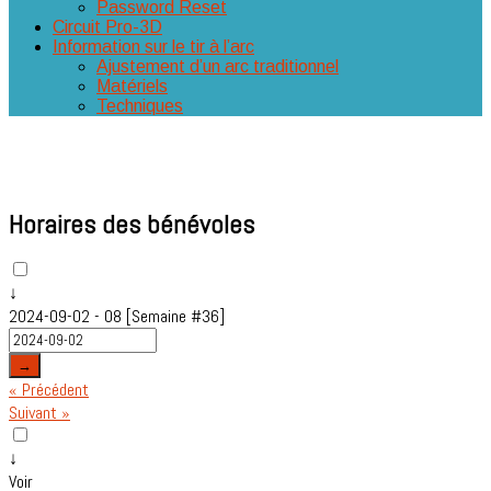
Password Reset
Circuit Pro-3D
Information sur le tir à l’arc
Ajustement d’un arc traditionnel
Matériels
Techniques
Horaires des bénévoles
↓
2024-09-02 - 08 [Semaine #36]
→
« Précédent
Suivant »
↓
Voir