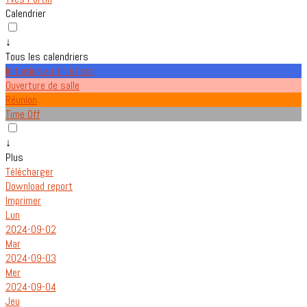
Calendrier
↓
Tous les calendriers
Initiation au tir à l'arc
Ouverture de salle
Réunion
Time Off
↓
Plus
Télécharger
Download report
Imprimer
Lun
2024-09-02
Mar
2024-09-03
Mer
2024-09-04
Jeu