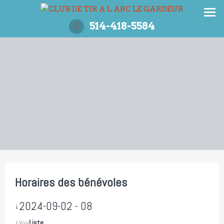
Aller
au
514-418-5584
contenu
Horaires des bénévoles
2024-09-02 - 08
↓
↓
Liste
Voir