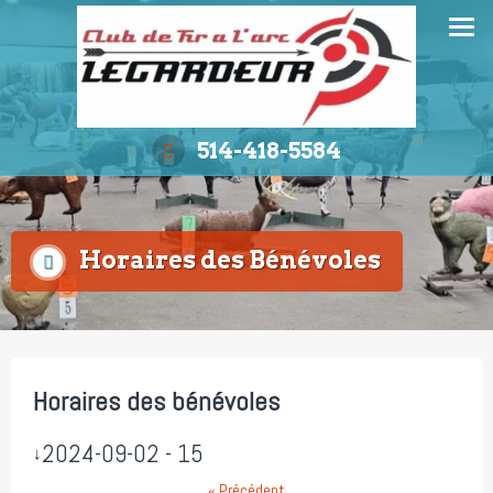
Aller
au
contenu
514-418-5584
Horaires des Bénévoles
Horaires des bénévoles
2024-09-02 - 15
↓
« Précédent