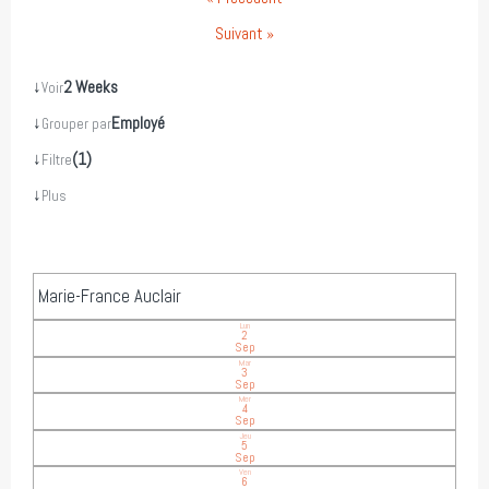
Suivant »
↓
2 Weeks
Voir
↓
Employé
Grouper par
↓
(1)
Filtre
↓
Plus
Marie-France Auclair
Lun
2
Sep
Mar
3
Sep
Mer
4
Sep
Jeu
5
Sep
Ven
6