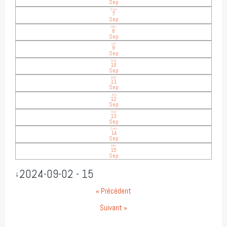
Sep
Sam
7
Sep
Dim
8
Sep
Lun
9
Sep
Mar
10
Sep
Mer
11
Sep
Jeu
12
Sep
Ven
13
Sep
Sam
14
Sep
Dim
15
Sep
2024-09-02 - 15
↓
« Précédent
Suivant »