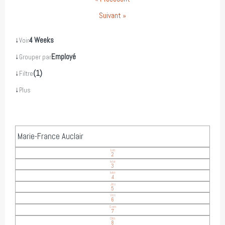
Suivant »
↓
4 Weeks
Voir
↓
Employé
Grouper par
↓
(1)
Filtre
↓
Plus
Marie-France Auclair
Lun
2
Mar
3
Mer
4
Jeu
5
Ven
6
Sam
7
Dim
8