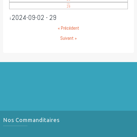
Dim
29
2024-09-02 - 29
↓
« Précédent
Suivant »
Nos Commanditaires